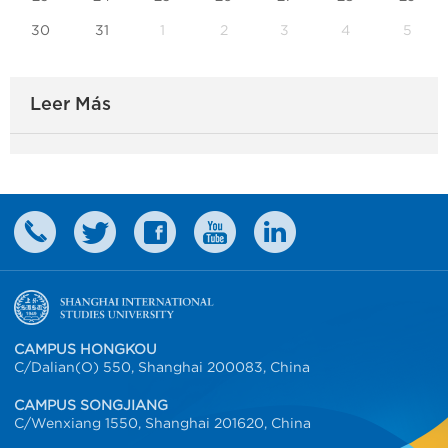
30
31
1
2
3
4
5
Leer Más
CAMPUS HONGKOU
C/Dalian(O) 550, Shanghai 200083, China
CAMPUS SONGJIANG
C/Wenxiang 1550, Shanghai 201620, China