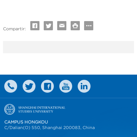
Compartir:
CAMPUS HONGKOU
C/Dalian(O) 550, Shanghai 200083, China