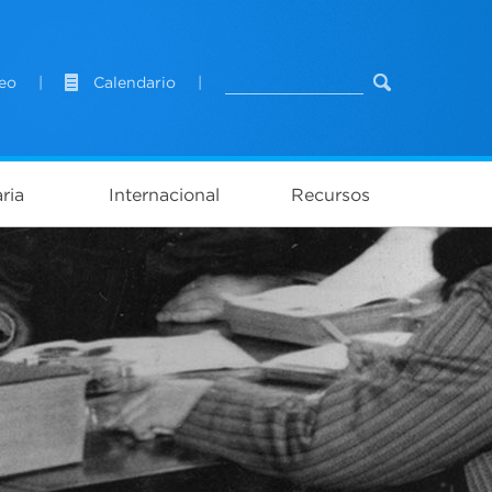
eo
|
Calendario
|
ria
Internacional
Recursos