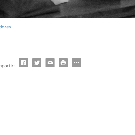
adores
partir: