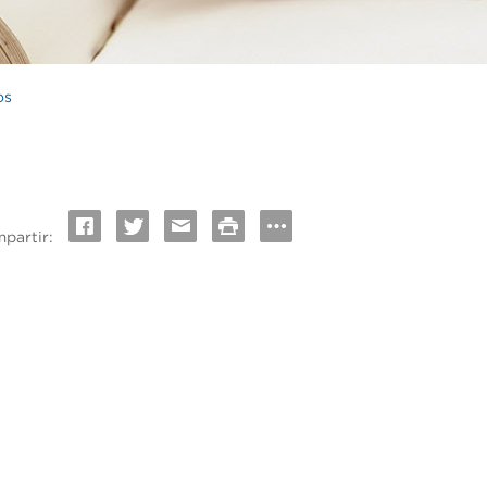
os
partir: