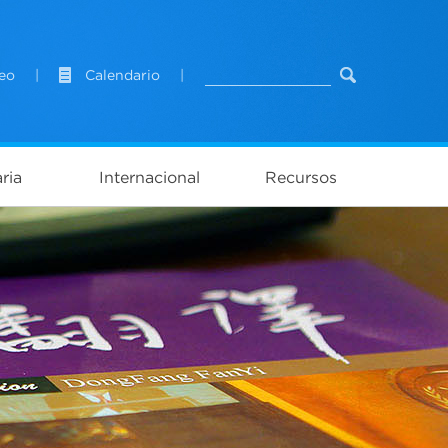
eo
|
Calendario
|
ria
Internacional
Recursos