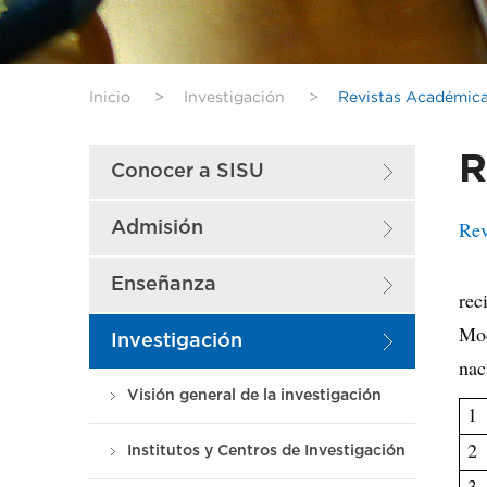
Inicio
>
Investigación
>
Revistas Académic
R
Conocer a SISU
Rev
Admisión
Enseñanza
rec
Mod
Investigación
nac
Visión general de la investigación
1
2
Institutos y Centros de Investigación
3