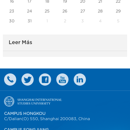
16
17
18
19
20
21
22
23
24
25
26
27
28
29
30
31
1
2
3
4
5
Leer Más
CAMPUS HONGKOU
C/Dalian(O) 550, Shanghai 200083, China
CAMPUS SONGJIANG