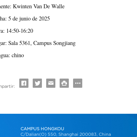
ente: Kwinten Van De Walle
ha: 5 de junio de 2025
a: 14:50-16:20
ar: Sala 5361, Campus Songjiang
gua: chino
partir:
CAMPUS HONGKOU
C/Dalian(O) 550, Shanghai 200083, China