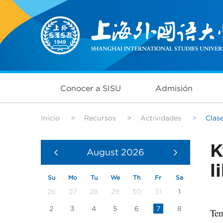
Conocer a SISU
Admisión
Inicio
>
Recursos
>
Actividades
>
Clas
K
August
2026
l
Su
Mo
Tu
We
Th
Fr
Sa
26
27
28
29
30
31
1
2
3
4
5
6
7
8
Tem