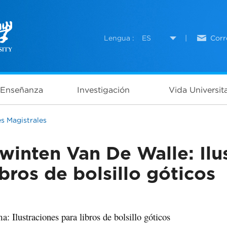
Lengua :
ES
|
Corr
Enseñanza
Investigación
Vida Universita
es Magistrales
winten Van De Walle: Ilu
ibros de bolsillo góticos
a: Ilustraciones para libros de bolsillo góticos