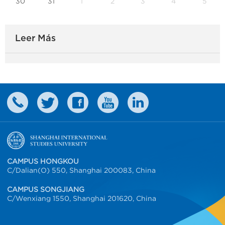
30
31
1
2
3
4
5
Leer Más
CAMPUS HONGKOU
C/Dalian(O) 550, Shanghai 200083, China
CAMPUS SONGJIANG
C/Wenxiang 1550, Shanghai 201620, China