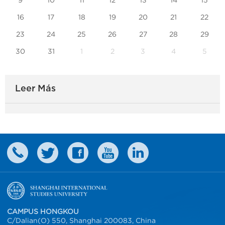
9
10
11
12
13
14
15
16
17
18
19
20
21
22
23
24
25
26
27
28
29
30
31
1
2
3
4
5
Leer Más
CAMPUS HONGKOU
C/Dalian(O) 550, Shanghai 200083, China