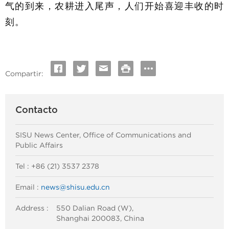
气的到来，农耕进入尾声，人们开始喜迎丰收的时
刻。
Compartir:
Contacto
SISU News Center, Office of Communications and
Public Affairs
Tel : +86 (21) 3537 2378
Email :
news@shisu.edu.cn
Address :
550 Dalian Road (W),
Shanghai 200083, China