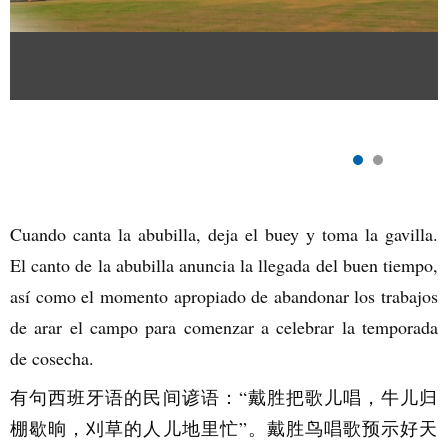
Cuando canta la abubilla, deja el buey y toma la gavilla.
El canto de la abubilla anuncia la llegada del buen tiempo,
así como el momento apropiado de abandonar los trabajos
de arar el campo para comenzar a celebrar la temporada
de cosecha.
有句西班牙语的民间谚语：“戴胜把歌儿唱，牛儿归
棚歇晌，刈草的人儿地里忙”。戴胜鸟唱歌预示好天